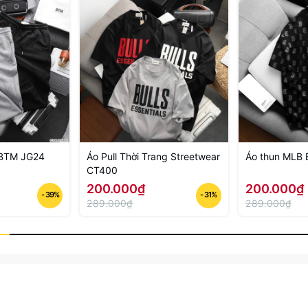
 BTM JG24
Áo Pull Thời Trang Streetwear
Áo thun MLB 
CT400
200.000₫
200.000₫
- 39%
- 31%
289.000₫
289.000₫