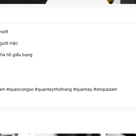
mướt
người mặc
 tha hồ giấu bụng
m #quancongso #quantaythoitrang #quantay #shopadam