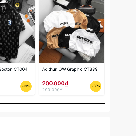
Boston CT004
Áo thun OW Graphic CT389
Quần Dài Đ
QD53
200.000₫
200.000
- 31%
- 33%
299.000₫
299.000₫