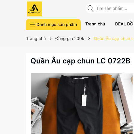
Trang chủ
DEAL ĐỒ
Danh mục sản phẩm
Phụ kiện
Đồ lót Nam
Quần áo Golf
Thể thao
Thời trang
DEWORK Collection
DEAL ĐỒNG GIÁ
Trang chủ
Đồng giá 200k
Quần Âu cạp chun 
Quần Âu cạp chun LC 0722B