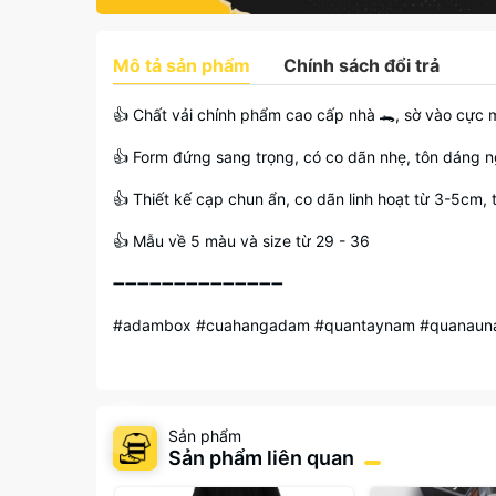
Mô tả sản phẩm
Chính sách đổi trả
👍 Chất vải chính phẩm cao cấp nhà 🐊, sờ vào cực 
👍 Form đứng sang trọng, có co dãn nhẹ, tôn dáng 
👍 Thiết kế cạp chun ẩn, co dãn linh hoạt từ 3-5cm,
👍 Mẫu về 5 màu và size từ 29 - 36
➖➖➖➖➖➖➖➖➖➖➖➖➖➖
#adambox #cuahangadam #quantaynam #quanauna
Sản phẩm
Sản phẩm liên quan