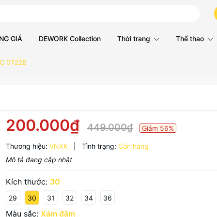
NG GIÁ
DEWORK Collection
Thời trang
Thể thao
LC 0722B
200.000₫
449.000₫
Giảm 56%
Thương hiệu:
VNXK
|
Tình trạng:
Còn hàng
Mô tả đang cập nhật
Kích thước:
30
29
30
31
32
34
36
Màu sắc:
Xám đậm