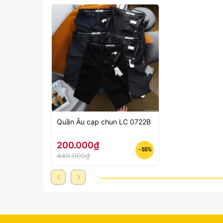
Quần Âu cạp chun LC 0722B
200.000₫
- 55%
449.000₫