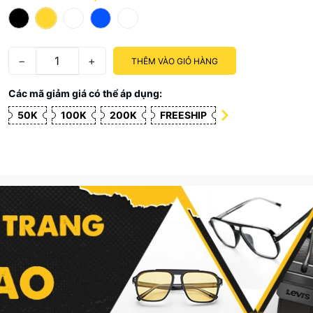
−
+
THÊM VÀO GIỎ HÀNG
Các mã giảm giá có thể áp dụng:
50K
100K
200K
FREESHIP