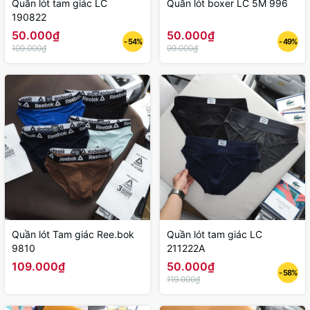
Quần lót tam giác LC
Quần lót boxer LC 5M 996
190822
50.000₫
50.000₫
- 54%
- 49%
109.000₫
99.000₫
Quần lót Tam giác Ree.bok
Quần lót tam giác LC
9810
211222A
109.000₫
50.000₫
- 58%
119.000₫