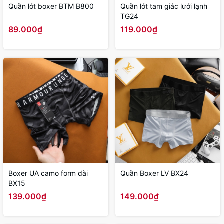
Quần lót boxer BTM B800
Quần lót tam giác lưới lạnh
TG24
89.000₫
119.000₫
Boxer UA camo form dài
Quần Boxer LV BX24
BX15
139.000₫
149.000₫