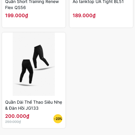
Quần Short Training Renew
Áo tanktop UA Tight BL51
Flex QS56
199.000₫
189.000₫
Quần Dài Thể Thao Siêu Nhẹ
& Đàn Hồi JG133
200.000₫
- 23%
259.000₫