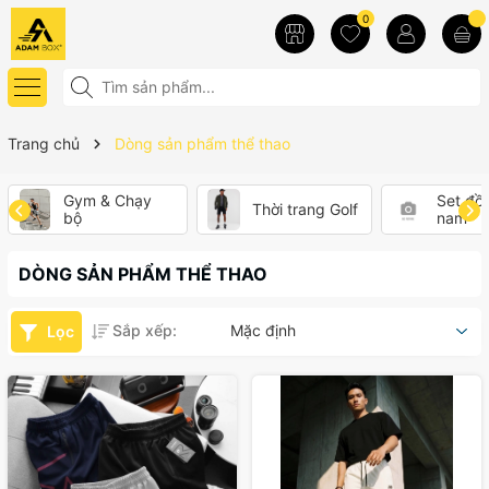
0
Trang chủ
Dòng sản phẩm thể thao
Gym & Chạy
Set đồ 
Thời trang Golf
bộ
nam
DÒNG SẢN PHẨM THỂ THAO
Sắp xếp:
Mặc định
Lọc