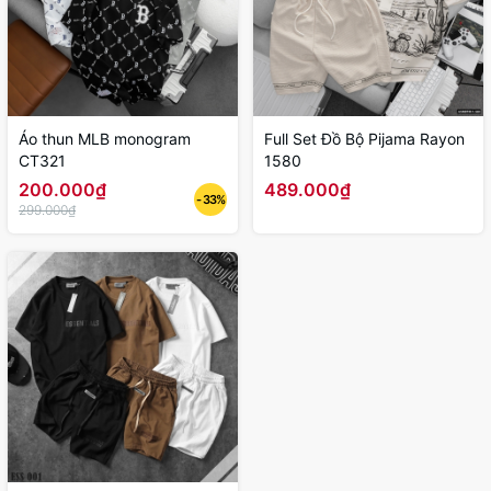
Áo thun MLB monogram
Full Set Đồ Bộ Pijama Rayon
CT321
1580
200.000₫
489.000₫
- 33%
299.000₫