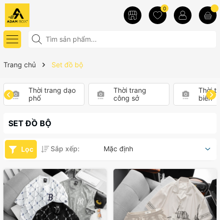
0
Trang chủ
Set đồ bộ
Thời trang dạo
Thời trang
Thời t
phố
công sở
biển
SET ĐỒ BỘ
Sắp xếp:
Mặc định
Lọc