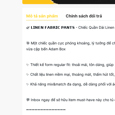
Mô tả sản phẩm
Chính sách đổi trả
🌿 𝗟𝗜𝗡𝗘𝗡 𝗙𝗔𝗕𝗥𝗜𝗖 𝗣𝗔𝗡𝗧𝗦 - Chiếc Quần Dài 
🎯 Một chiếc quần cực phóng khoáng, lý tưởng để chọ
vừa cập bến Adam Box
✨ Thiết kế form regular fit: thoải mái, tôn dáng, giú
✨ Chất liệu linen mềm mại, thoáng mát, thấm hút tốt,
✨ Khả năng mix&match đa dạng, dễ dàng phối với áo 
💬 Inbox ngay để sở hữu item must-have này cho tủ 
➖➖➖➖➖➖➖➖➖➖➖➖➖➖