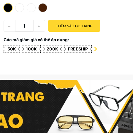
−
+
THÊM VÀO GIỎ HÀNG
Các mã giảm giá có thể áp dụng:
50K
100K
200K
FREESHIP