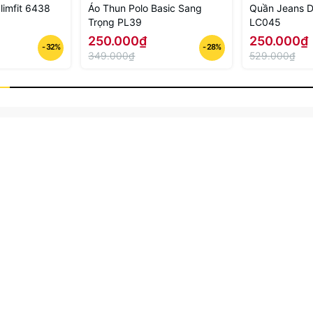
limfit 6438
Áo Thun Polo Basic Sang
Quần Jeans 
Trọng PL39
LC045
250.000₫
250.000₫
- 32%
- 28%
349.000₫
529.000₫