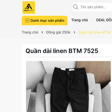
Trang chủ
DEAL ĐỒ
Danh mục sản phẩm
Phụ kiện
Đồ lót Nam
Quần áo Golf
Thể thao
Thời trang
DEWORK Collection
DEAL ĐỒNG GIÁ
Trang chủ
Đồng giá 250k
Quần dài linen BTM
Quần dài linen BTM 7525