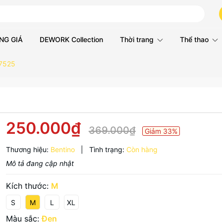
NG GIÁ
DEWORK Collection
Thời trang
Thể thao
 7525
250.000₫
369.000₫
Giảm 33%
Thương hiệu:
Bentino
|
Tình trạng:
Còn hàng
Mô tả đang cập nhật
Kích thước:
M
S
M
L
XL
Màu sắc:
Đen