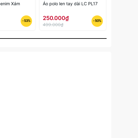
Denim Xám
Áo polo len tay dài LC PL17
Áo khoác n
250.000₫
250.000
- 53%
- 50%
499.000₫
389.000₫