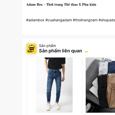
𝐀𝐝𝐚𝐦 𝐁𝐨𝐱 - 𝐓𝐡𝐨̛̀𝐢 𝐭𝐫𝐚𝐧𝐠 𝐓𝐡𝐞̂̉ 𝐭𝐡𝐚𝐨 & 𝐏𝐡𝐮̣ 𝐤𝐢𝐞̣̂𝐧
#adambox #cuahangadam #thoitrangnam #shopadam
Sản phẩm
Sản phẩm liên quan