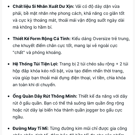
Chất liệu Si Nhăn Xuất Dư Xịn:
Vải có độ dày dặn vừa
phải, bề mặt nhăn nhẹ phong cách, khả năng co giãn tốt
và cực kỳ thoáng mát, thoải mái vận động suốt ngày dài
mà không lo hầm bí.
Thiết Kế Form Rộng Cá Tính:
Kiểu dáng Oversize trẻ trung,
che khuyết điểm chân cực tốt, mang lại vẻ ngoài cực
"chất" và phóng khoáng.
Hệ Thống Túi Tiện Lợi:
Trang bị 2 túi chéo sâu rộng + 2 túi
hộp đắp khóa kéo nổi bật, vừa tạo điểm nhấn thời trang,
vừa giúp bạn thoải mái đựng điện thoại, ví tiền, chìa khóa
an toàn khi di chuyển.
Ống Quần Dây Rút Thông Minh:
Thiết kế đa năng với dây
rút ở gấu quần. Bạn có thể thả suông làm quần ống rộng
hoặc rút dây lại biến hóa thành quần jogger bo gấu cực
ngầu.
Đường May Tỉ Mỉ:
Từng đường kim mũi chỉ được gia công