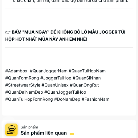
chắc chắn, tinh tế, đảm bảo độ bền tối đa cho sản phẩm.
👉
BẤM "MUA NGAY" ĐỂ KHÔNG BỎ LỠ MẪU JOGGER TÚI
HỘP HOT NHẤT MÙA NÀY ANH EM NHÉ!
#Adambox #QuanJoggerNam #QuanTuiHopNam
#QuanFormRong #JoggerTuiHop #QuanSiNhan
#StreetwearStyle #QuanUnisex #QuanOngRut
#QuanDaiNamDep #QuanJoggerTuiHop
#QuanTuiHopFormRong #DoNamDep #FashionNam
Sản phẩm
Sản phẩm liên quan