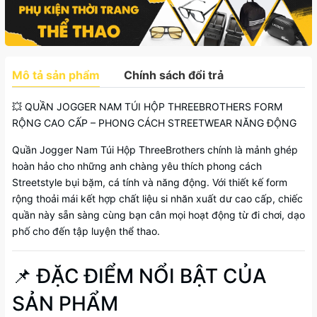
Mô tả sản phẩm
Chính sách đổi trả
💥 QUẦN JOGGER NAM TÚI HỘP THREEBROTHERS FORM
RỘNG CAO CẤP – PHONG CÁCH STREETWEAR NĂNG ĐỘNG
Quần Jogger Nam Túi Hộp ThreeBrothers chính là mảnh ghép
hoàn hảo cho những anh chàng yêu thích phong cách
Streetstyle bụi bặm, cá tính và năng động. Với thiết kế form
rộng thoải mái kết hợp chất liệu si nhăn xuất dư cao cấp, chiếc
quần này sẵn sàng cùng bạn cân mọi hoạt động từ đi chơi, dạo
phố cho đến tập luyện thể thao.
📌 ĐẶC ĐIỂM NỔI BẬT CỦA
SẢN PHẨM