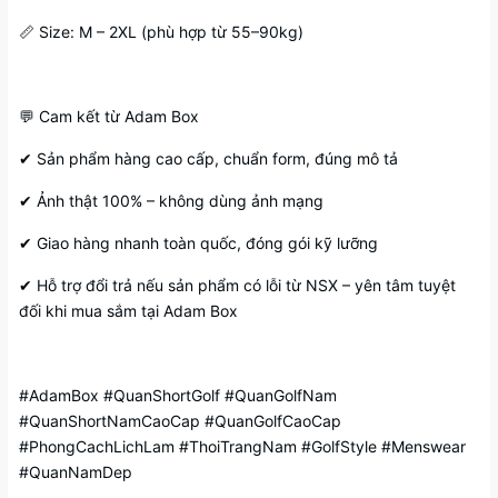
📏 Size: M – 2XL (phù hợp từ 55–90kg)
💬 Cam kết từ Adam Box
✔ Sản phẩm hàng cao cấp, chuẩn form, đúng mô tả
✔ Ảnh thật 100% – không dùng ảnh mạng
✔ Giao hàng nhanh toàn quốc, đóng gói kỹ lưỡng
✔ Hỗ trợ đổi trả nếu sản phẩm có lỗi từ NSX – yên tâm tuyệt
đối khi mua sắm tại Adam Box
#AdamBox #QuanShortGolf #QuanGolfNam
#QuanShortNamCaoCap #QuanGolfCaoCap
#PhongCachLichLam #ThoiTrangNam #GolfStyle #Menswear
#QuanNamDep