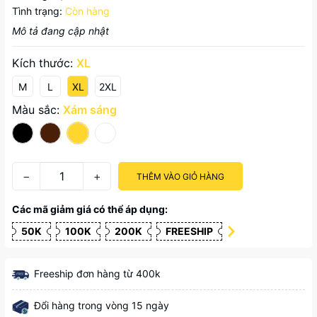
Tình trạng:
Còn hàng
Mô tả đang cập nhật
Kích thước:
XL
M
L
XL
2XL
Màu sắc:
Xám sáng
−
+
THÊM VÀO GIỎ HÀNG
Các mã giảm giá có thể áp dụng:
50K
100K
200K
FREESHIP
Freeship đơn hàng từ 400k
Đổi hàng trong vòng 15 ngày