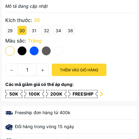
Mô tả đang cập nhật
Kích thước:
30
29
30
31
32
34
36
Màu sắc:
Trắng
−
+
THÊM VÀO GIỎ HÀNG
Các mã giảm giá có thể áp dụng:
50K
100K
200K
FREESHIP
Freeship đơn hàng từ 400k
Đổi hàng trong vòng 15 ngày