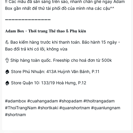
‼️ Các mẫu đã sẵn sàng trên sào, nhanh chân ghé ngay Adam
Box gần nhất để thử tài phối đồ của mình nha các cậu^^
➖➖➖➖➖➖➖➖➖➖➖➖➖➖
𝐀𝐝𝐚𝐦 𝐁𝐨𝐱 - 𝐓𝐡𝐨̛̀𝐢 𝐭𝐫𝐚𝐧𝐠 𝐓𝐡𝐞̂̉ 𝐭𝐡𝐚𝐨 & 𝐏𝐡𝐮̣ 𝐤𝐢𝐞̣̂𝐧
💪 Bao kiểm hàng trước khi thanh toán. Bảo hành 15 ngày -
Bao đổi trả khi có lỗi, không vừa
👌 Ship hàng toàn quốc. Freeship cho hoá đơn từ 500k
🏠 Store Phú Nhuận: 413A Huỳnh Văn Bánh, P.11
🏠 Store Quận 10: 133/19 Hoà Hưng, P.12
#adambox #cuahangadam #shopadam #thoitrangadam
#ThoiTrangNam #shortkaki #quanshortnam #quanlungnam
#shortnam