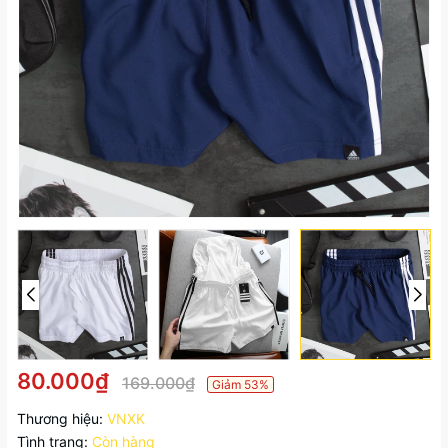
80.000₫
169.000₫
Giảm 53%
Thương hiệu:
VNXK
Tình trạng:
Còn hàng