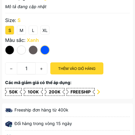
Mô tả đang cập nhật
Size:
S
S
M
L
XL
Màu sắc:
Xanh
−
+
THÊM VÀO GIỎ HÀNG
Các mã giảm giá có thể áp dụng:
50K
100K
200K
FREESHIP
Freeship đơn hàng từ 400k
Đổi hàng trong vòng 15 ngày