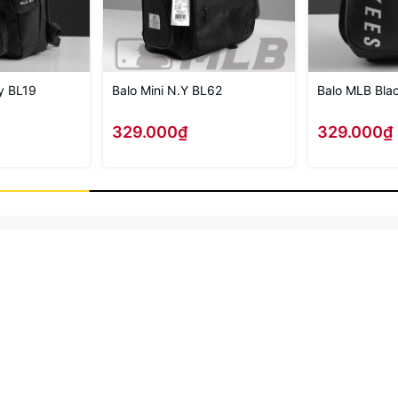
y BL19
Balo Mini N.Y BL62
Balo MLB Bla
329.000₫
329.000₫