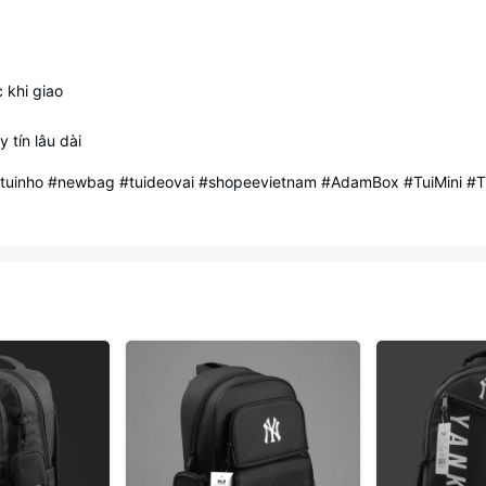
 khi giao
 tín lâu dài
ng #tuinho #newbag #tuideovai #shopeevietnam #AdamBox #TuiMin