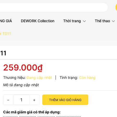
NG GIÁ
DEWORK Collection
Thời trang
Thể thao
ợi TD11
D11
259.000₫
Thương hiệu:
Đang cập nhật
|
Tình trạng:
Còn hàng
Mô tả đang cập nhật
−
+
THÊM VÀO GIỎ HÀNG
Các mã giảm giá có thể áp dụng: