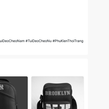
i #TuiDeoCheoNam #TuiDeoCheoNu #PhuKienThoiTrang