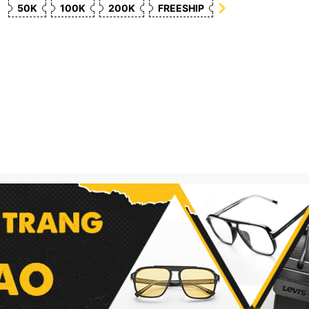
50K
100K
200K
FREESHIP