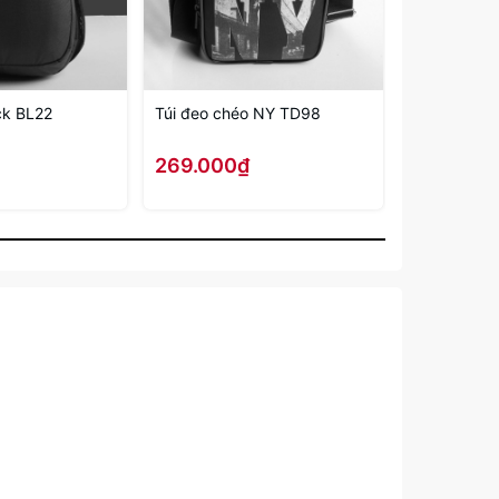
ck BL22
Túi đeo chéo NY TD98
Balo Du Lịc
BL122
269.000₫
329.000