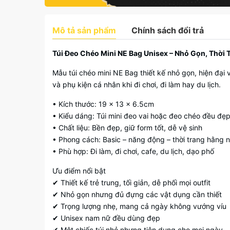
Mô tả sản phẩm
Chính sách đổi trả
Túi Đeo Chéo Mini NE Bag Unisex – Nhỏ Gọn, Thời T
Mẫu túi chéo mini NE Bag thiết kế nhỏ gọn, hiện đại v
và phụ kiện cá nhân khi đi chơi, đi làm hay du lịch.
• Kích thước: 19 x 13 x 6.5cm
• Kiểu dáng: Túi mini đeo vai hoặc đeo chéo đều đẹ
• Chất liệu: Bền đẹp, giữ form tốt, dễ vệ sinh
• Phong cách: Basic – năng động – thời trang hằng 
• Phù hợp: Đi làm, đi chơi, cafe, du lịch, dạo phố
Ưu điểm nổi bật
✔ Thiết kế trẻ trung, tối giản, dễ phối mọi outfit
✔ Nhỏ gọn nhưng đủ đựng các vật dụng cần thiết
✔ Trọng lượng nhẹ, mang cả ngày không vướng víu
✔ Unisex nam nữ đều dùng đẹp
✔ Một chiếc túi nhỏ nhưng tiện dụng cho mọi ngày